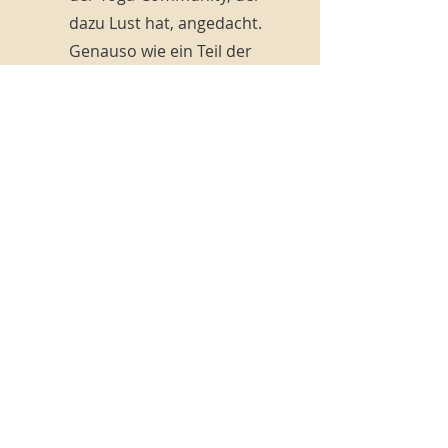
dazu Lust hat, angedacht.
Genauso wie ein Teil der
Einnahmen an
gemeinnützige Vereine
gespendet werden soll.
Erfahre hier mehr.
Erfahre mehr über mich
Fragen
per Mail: