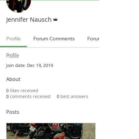
Admin
Jennifer Nausch
Profile
Forum Comments
Forum Posts
Profile
Join date: Dec 19, 2019
About
0
likes received
0
comments received
0
best answers
Posts