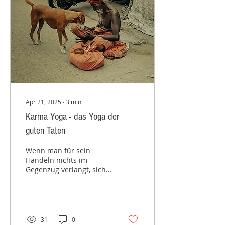
Apr 21, 2025
∙
3
min
Karma Yoga - das Yoga der
guten Taten
Wenn man für sein
Handeln nichts im
Gegenzug verlangt, sich
nichts davon erhofft oder
verspricht als ein gutes
Gefühl, eins, das einem...
31
0