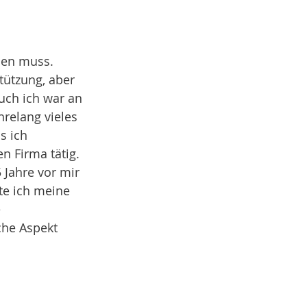
den muss. 
tützung, aber 
uch ich war an 
relang vieles 
s ich 
 Firma tätig. 
 Jahre vor mir 
te ich meine 
 
che Aspekt 