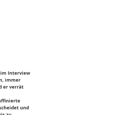
 im Interview 
um, immer 
 er verrät 
finierte 
scheidet und 
is zu 