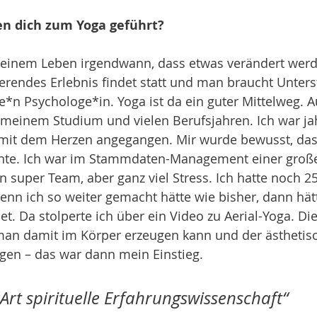
n dich zum Yoga geführt?
n seinem Leben irgendwann, dass etwas verändert wer
erendes Erlebnis findet statt und man braucht Unters
e*n Psychologe*in. Yoga ist da ein guter Mittelweg. A
meinem Studium und vielen Berufsjahren. Ich war jah
 mit dem Herzen angegangen. Mir wurde bewusst, das
te. Ich war im Stammdaten-Management einer großen
in super Team, aber ganz viel Stress. Ich hatte noch 25
enn ich so weiter gemacht hätte wie bisher, dann hät
t. Da stolperte ich über ein Video zu Aerial-Yoga. Die
 man damit im Körper erzeugen kann und der ästhetis
en – das war dann mein Einstieg. 
 Art spirituelle Erfahrungswissenschaft“