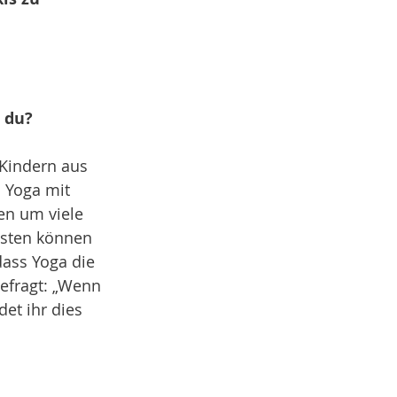
t du?
 Kindern aus 
 Yoga mit 
n um viele 
esten können 
ass Yoga die 
efragt: „Wenn 
et ihr dies 