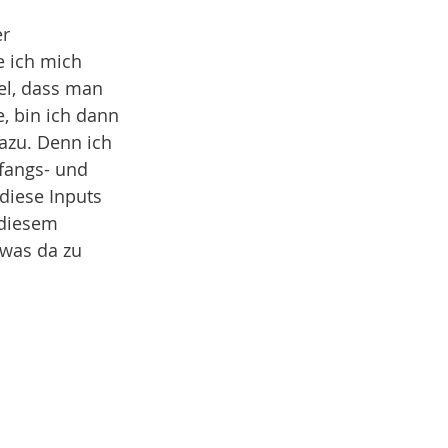
r 
 ich mich 
el, dass man 
e, bin ich dann 
azu. Denn ich 
fangs- und 
diese Inputs 
 diesem 
 was da zu 