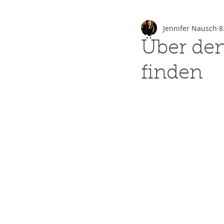
Jennifer Nausch
8
Über de
finden