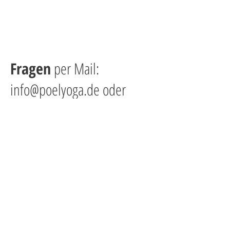
Fragen
per Mail:
info@poelyoga.de
oder
telefonisch
0157 7357 2307
Buchungen
über dieses
Formular:
Vorname