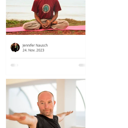
Jennifer Nausch
24. Nov. 2023
"Eins werden" heißt erkennen, dass
nichts getrennt ist
Sunil Kumar aus Indien erklärt
häufige Missverständnisse bzgl. Yoga
& spricht u.a. über Bieryoga, die
Relevanz absichtslos zu sein&
Ashrams