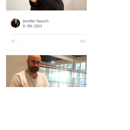
Jennifer Nausch
8. Okt. 2023
Über den Körper zu Deinem SELBST
finden
Der in Hamburg etablierte Yoga-
Lehrer Jens Barth (48 Jahre) spricht
im Interview mit Vertical Truths über
das Missverständnis, bei Yoga...
Jennifer Nausch