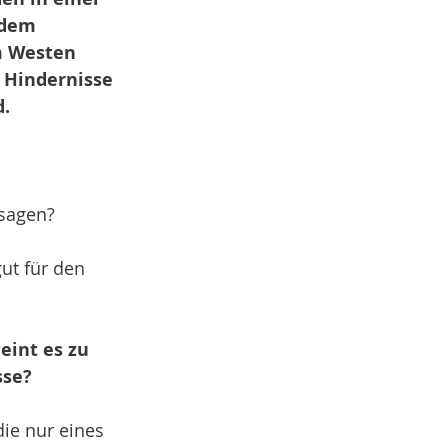
rdem 
m Westen 
 Hindernisse 
d.
 sagen?
ut für den 
eint es zu 
sse?
ie nur eines 