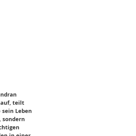
andran 
uf, teilt 
 sein Leben 
, sondern 
chtigen 
en in einer 