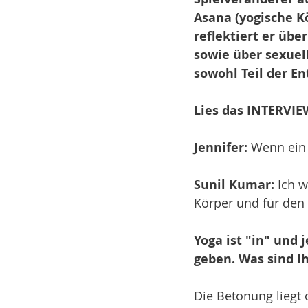
Asana (yogische K
reflektiert er üb
sowie über sexuel
sowohl Teil der En
Lies das INTERVIE
Jennifer:
 Wenn ein 
Sunil Kumar: 
Ich w
Körper und für den G
Yoga ist "in" und 
geben. Was sind I
Die Betonung liegt 