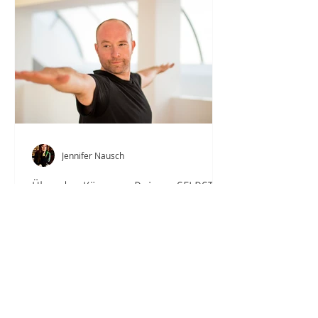
Jennifer Nausch
Über den Körper zu Deinem SELBST
finden
Der in Hamburg etablierte Yoga-
Lehrer Jens Barth (48 Jahre) spricht
im Interview mit Vertical Truths über
das Missverständnis, bei Yoga...