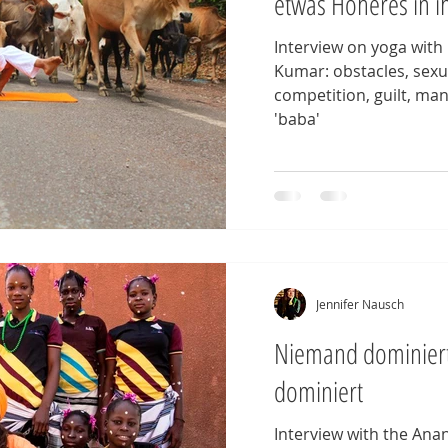
etwas Höheres in 
Interview on yoga with 
Kumar: obstacles, sex
competition, guilt, man
'baba'
Jennifer Nausch
Niemand dominier
dominiert
Interview with the An